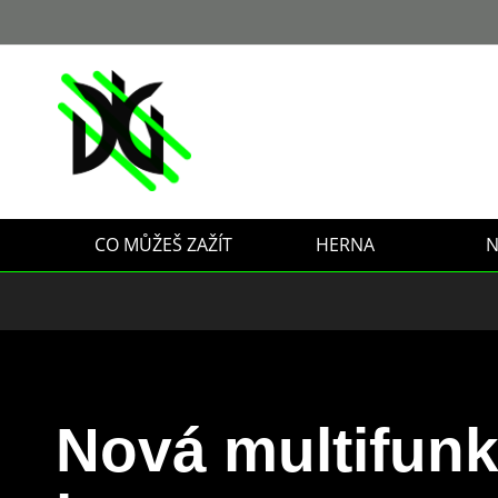
Přejít
na
obsah
CO MŮŽEŠ ZAŽÍT
HERNA
N
Nová multifunk