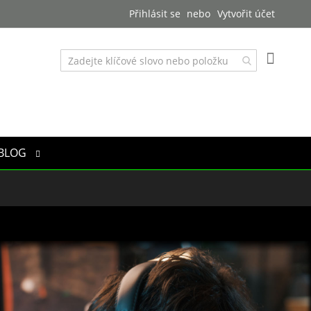
Přihlásit se
Vytvořit účet
Můj košík
BLOG