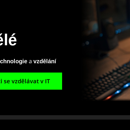
ělé
a
echnologie
vzdělání
i se vzdělávat v IT