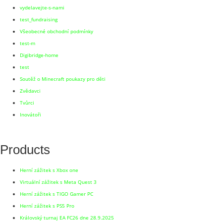
vydelavejte-s-nami
test_fundraising
Všeobecné obchodní podmínky
test-m
Digibridge-home
test
Soutěž o Minecraft poukazy pro děti
Zvědavci
Tvůrci
Inovátoři
Products
Herní zážitek s Xbox one
Virtuální zážitek s Meta Quest 3
Herní zážitek s TIGO Gamer PC
Herní zážitek s PS5 Pro
Královský turnaj EA FC26 dne 28.9.2025