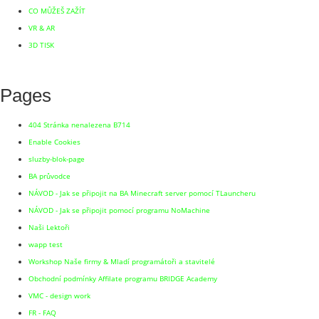
CO MŮŽEŠ ZAŽÍT
VR & AR
3D TISK
Pages
404 Stránka nenalezena B714
Enable Cookies
sluzby-blok-page
BA průvodce
NÁVOD - Jak se připojit na BA Minecraft server pomocí TLauncheru
NÁVOD - Jak se připojit pomocí programu NoMachine
Naši Lektoři
wapp test
Workshop Naše firmy & Mladí programátoři a stavitelé
Obchodní podmínky Affilate programu BRIDGE Academy
VMC - design work
FR - FAQ