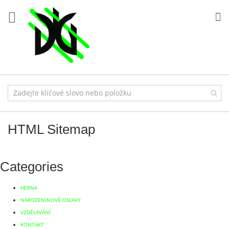
Přejít
na
Můj
obsah
HTML Sitemap
Categories
HERNA
NAROZENINOVÉ OSLAVY
VZDĚLÁVÁNÍ
KONTAKT